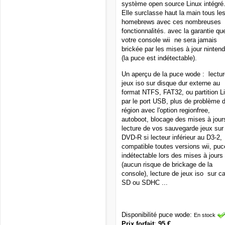
système open source Linux intégré
Elle surclasse haut la main tous le
homebrews avec ces nombreuses
fonctionnalités. avec la garantie qu
votre console wii ne sera jamais
brickée par les mises à jour ninten
(la puce est indétectable).
Un aperçu de la puce wode : lectur
jeux iso sur disque dur externe au
format NTFS, FAT32, ou partition L
par le port USB, plus de problème 
région avec l'option regionfree,
autoboot, blocage des mises à jour
lecture de vos sauvegarde jeux sur
DVD-R si lecteur inférieur au D3-2,
compatible toutes versions wii, puc
indétectable lors des mises à jours
(aucun risque de brickage de la
console), lecture de jeux iso sur ca
SD ou SDHC ...
Disponibilité puce wode:
En stock
Prix forfait
:
95 €