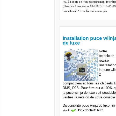
jeu. La copie de jeux est strictement interdite
(directive Européenne 91/250 DU 10-05-19
Consolewii92.fr ne fournit aucun jeu
Installation puce wiinj
de luxe
Notre
technicien
réalise
l'installatio
la puce wii
2
compatible
avec tous les chipsets 
DMS, D2B. Pour être sur à 100%
q
la puce wiinja de luxe soit soudable
vérifiez la version de votre console 
Disponibilité puce winja de luxe:
En
Prix forfait:
40 €
stock