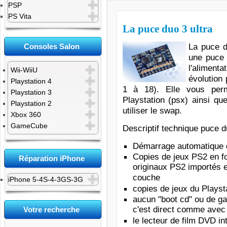
PSP
PS Vita
La puce duo 3 ultra
La puce d
Consoles Salon
une puce 
l'alimenta
Wii-WiiU
évolution
Playstation 4
1 à 18). Elle vous per
Playstation 3
Playstation (psx) ainsi qu
Playstation 2
utiliser le swap.
Xbox 360
GameCube
Descriptif technique puce du
Démarrage automatique 
Copies de jeux PS2 en f
Réparation iPhone
originaux PS2 importés
couche
iPhone 5-4S-4-3GS-3G
copies de jeux du Playsta
aucun "boot cd" ou de g
c'est direct comme avec u
Votre recherche
le lecteur de film DVD in