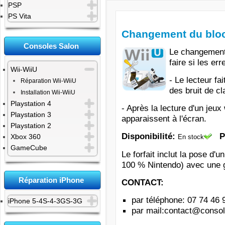
PSP
PS Vita
Changement du bloc
Consoles Salon
Le changement 
faire si les er
Wii-WiiU
- Le lecteur fa
Réparation Wii-WiiU
des bruit de c
Installation Wii-WiiU
Playstation 4
- Après la lecture d'un jeu
Playstation 3
apparaissent à l'écran.
Playstation 2
Disponibilité:
P
Xbox 360
En stock
GameCube
Le forfait inclut la pose d'
100 % Nintendo)
avec une g
Réparation iPhone
CONTACT:
par téléphone: 07 74 46 
iPhone 5-4S-4-3GS-3G
par mail
:
contact@console