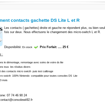
ent contacts gachette DS Lite L et R
Les contacts ( gachettes) droite et gauche ne répondent plus, ou bien se
fois sur deux. Nous effectuons le changement des micro-switch L et R.
Disponibilité:
Prix
Forfait:
....
25
€
En stock
t :
ons le démontage, remontage avec soins de votre ds lite
ns tous les résidus divers
des contacts micro swicth puis test calibrage
cro swicth 100% Nintendo compatible pour toutes consoles DS Lite
 3 mois
hone: 07 74 46 90 24
contact@consolewii92.fr