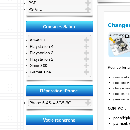
PSP
PS Vita
Changem
Consoles Salon
Wii-WiiU
Playstation 4
Playstation 3
Playstation 2
Xbox 360
Pour ce forfai
GameCube
nous réalis
nous enlevo
changement 
Réparation iPhone
boutons mi
garantie de
iPhone 5-4S-4-3GS-3G
CONTACT:
par télép
Votre recherche
par mail: