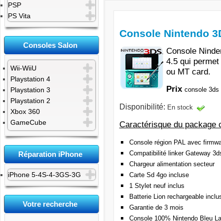
PSP
PS Vita
Console Nintendo 
Consoles Salon
Console Ninde
4.5 qui permet
Wii-WiiU
ou MT card.
Playstation 4
Prix
console 3ds 
Playstation 3
Playstation 2
Disponibilité:
En stock
Xbox 360
GameCube
Caractérisque du package 
Console région PAL avec firmw
Compatibilité linker Gateway 3d
Réparation iPhone
Chargeur alimentation secteur
iPhone 5-4S-4-3GS-3G
Carte Sd 4go incluse
1 Stylet neuf inclus
Batterie Lion rechargeable inclu
Votre recherche
Garantie de 3 mois
Console 100% Nintendo Bleu L