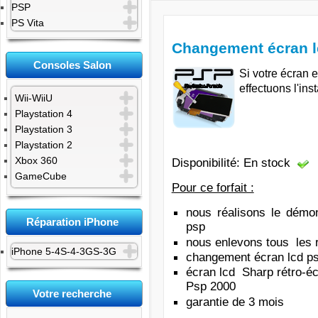
PSP
PS Vita
Changement écran l
Consoles Salon
Si votre écran e
effectuons l'ins
Wii-WiiU
Playstation 4
Playstation 3
Playstation 2
Xbox 360
Disponibilité: En stock
GameCube
Pour ce forfait :
nous réalisons le démo
Réparation iPhone
psp
nous enlevons tous les 
iPhone 5-4S-4-3GS-3G
changement écran lcd psp
écran lcd
Sharp rétro-éc
Psp 2000
Votre recherche
garantie de 3 mois