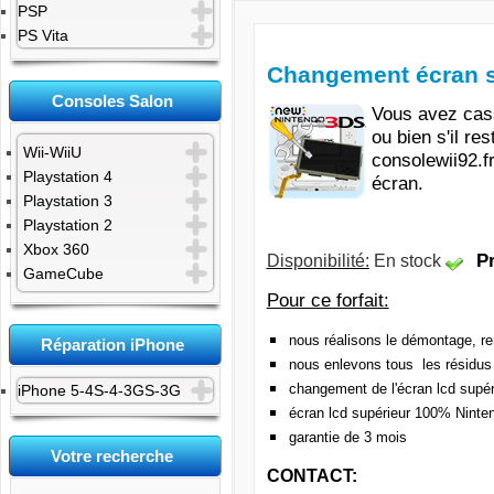
PSP
PS Vita
Changement écran s
Consoles Salon
Vous avez cas
ou bien s'il r
Wii-WiiU
consolewii92.f
Playstation 4
écran.
Playstation 3
Playstation 2
Xbox 360
Disponibilité:
En stock
Pr
GameCube
Pour ce forfait:
nous réalisons le démontage, 
Réparation iPhone
nous enlevons tous les résidus
changement de l'écran lcd supéri
iPhone 5-4S-4-3GS-3G
écran lcd supérieur 100% Ninte
garantie de 3 mois
Votre recherche
CONTACT: