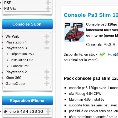
PSP
PS Vita
Console Ps3 Slim 1
Consoles Salon
Console ps3 120go 
lancement tous vos 
ou interne (menu M
Wii-WiiU
Playstation 4
Console Ps3 S
Playstation 3
Réparation PS3
Disponibilité:
en stock
pour finaliser la vente).
Installation PS3
Console Ps3
Playstation 2
Xbox 360
Pack console ps3 slim 12
GameCube
console ps3 120go avec 1 mane
cfw Rebug 4.84 CFW
Multiman 4.85 installée
Réparation iPhone
supporte tous les jeux ps3 ave
possibilié de copier tous ses je
iPhone 5-4S-4-3GS-3G
pâte thermique changée / arctic