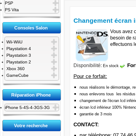
PSP
PS Vita
Changement écran in
Consoles Salon
Vous avez c
besoin de r
Wii-WiiU
effectuons l
Playstation 4
Playstation 3
Playstation 2
Disponibilité:
For
En stock
Xbox 360
GameCube
Pour ce forfait:
nous réalisons le démontage, re
nous enlevons tous les résidus
Réparation iPhone
changement de l'écran lcd inféri
écran lcd inférieur 100% Ninten
iPhone 5-4S-4-3GS-3G
garantie de 3 mois
CONTACT:
Votre recherche
par téléphone:
07 74 46 